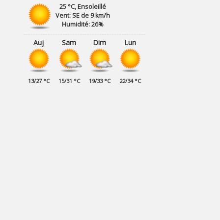
25 °C, Ensoleillé
Vent: SE de 9 km/h
Humidité: 26%
Auj
Sam
Dim
Lun
13/27 °C
15/31 °C
19/33 °C
22/34 °C
 novembre à 19h
Samedi 15 novembre 2025 des 8h