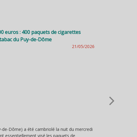
00 euros : 400 paquets de cigarettes
Décès à Bagnols
 tabac du Puy-de-Dôme
21/05/2026
Retrouvez ci-dess
-de-Dôme) a été cambriolé la nuit du mercredi
mai.
ont essentiellement visé les paquets de