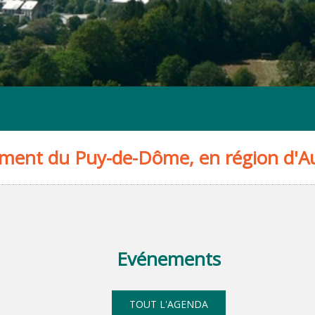
tement du Puy-de-Dôme, en région d'A
Evénements
Cérémonie commémorative du 107e
Invitation - Les 
TOUT L'AGENDA
anniversaire de l'armistice du 11 novembre