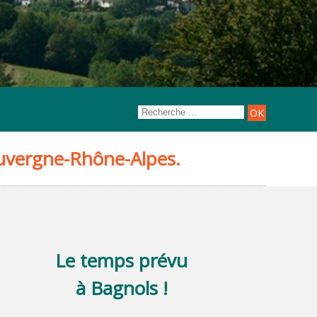
uvergne-Rhône-Alpes.
Le temps prévu
à Bagnols !
rencontres Bagnols & Co
Bourse aux jouets et vêtements