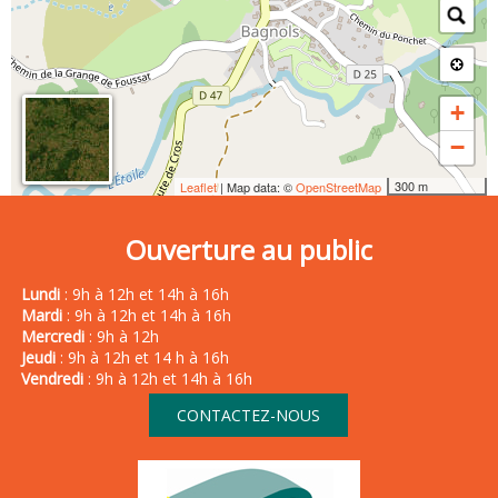
+
−
300 m
Leaflet
| Map data: ©
OpenStreetMap
Ouverture au public
Lundi
: 9h à 12h et 14h à 16h
Mardi
: 9h à 12h et 14h à 16h
Mercredi
: 9h à 12h
Jeudi
: 9h à 12h et 14 h à 16h
Vendredi
: 9h à 12h et 14h à 16h
CONTACTEZ-NOUS