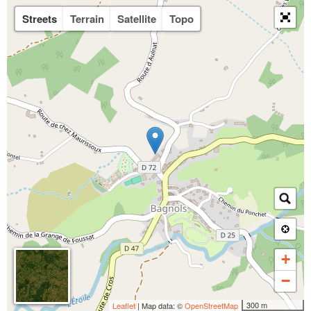
Streets
Terrain
Satellite
Topo
+
−
300 m
Leaflet
| Map data: ©
OpenStreetMap