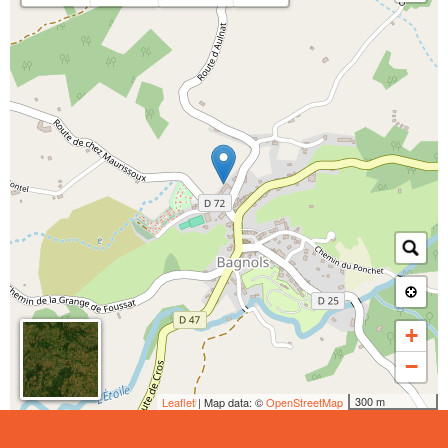
+
−
300 m
Leaflet
| Map data: ©
OpenStreetMap