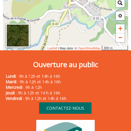
+
−
300 m
Leaflet
| Map data: ©
OpenStreetMap
Ouverture au public
Lundi
: 9h à 12h et 14h à 16h
Mardi
: 9h à 12h et 14h à 16h
Mercredi
: 9h à 12h
Jeudi
: 9h à 12h et 14 h à 16h
Vendredi
: 9h à 12h et 14h à 16h
CONTACTEZ-NOUS