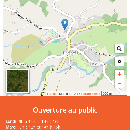
+
−
300 m
Leaflet
| Map data: ©
OpenStreetMap
Ouverture au public
Lundi
: 9h à 12h et 14h à 16h
Mardi
: 9h à 12h et 14h à 16h